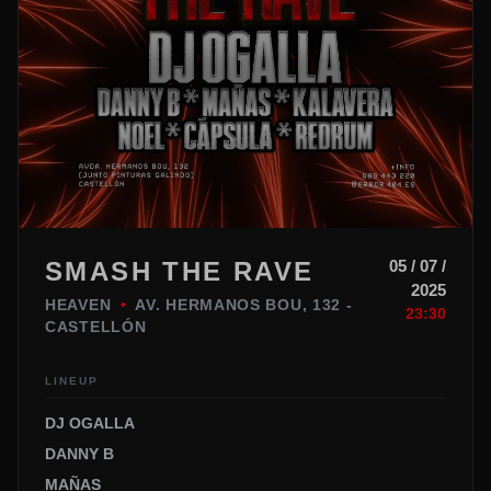
SMASH THE RAVE
05 / 07 /
2025
HEAVEN
•
AV. HERMANOS BOU, 132 -
23:30
CASTELLÓN
LINEUP
DJ OGALLA
DANNY B
MAÑAS